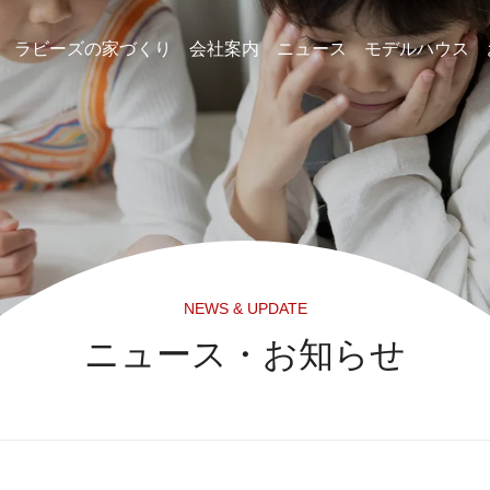
ラビーズの家づくり
会社案内
ニュース
モデルハウス
タ・特徴から探す
オリジナル住宅ブランド「NICO」
お客様の声
よくある質問
私たちの想い
代表者メッセージ
企業情報
メディア情報
スタッフ紹介
NEWS & UPDATE
ニュース・お知らせ