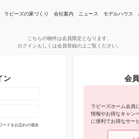
ラビーズの家づくり
会社案内
ニュース
モデルハウス
タ・特徴から探す
オリジナル住宅ブランド「NICO」
お客様の声
よくある質問
私たちの想い
代表者メッセージ
企業情報
メディア情報
スタッフ紹介
こちらの物件は会員限定となります。
ログインもしくは会員登録の上ご覧ください。
イン
会
ラビーズホーム会員
情報やお得なキャン
に便利でお得なサー
ワードをお忘れの場合