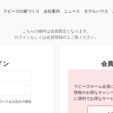
ラビーズの家づくり
会社案内
ニュース
モデルハウス
タ・特徴から探す
オリジナル住宅ブランド「NICO」
お客様の声
よくある質問
私たちの想い
代表者メッセージ
企業情報
メディア情報
スタッフ紹介
こちらの物件は会員限定となります。
ログインもしくは会員登録の上ご覧ください。
イン
会
ラビーズホーム会員
情報やお得なキャン
に便利でお得なサー
ワードをお忘れの場合