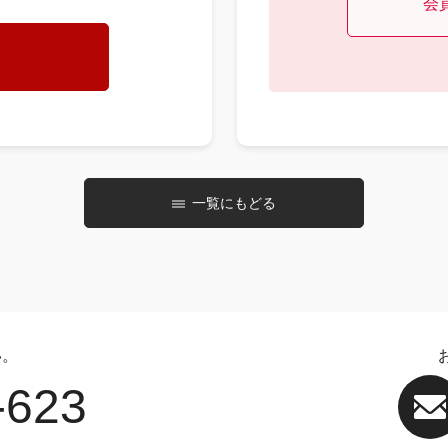
会
一覧にもどる
い。
‐623